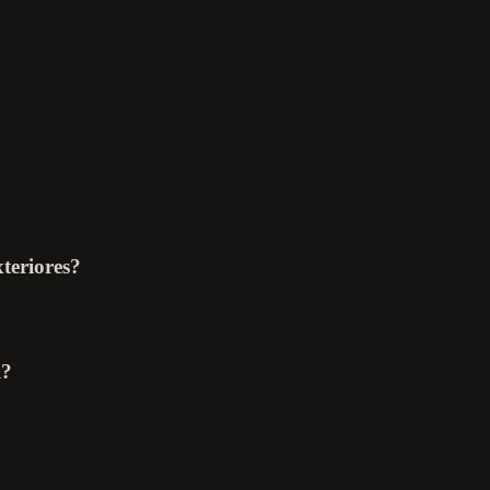
teriores?
l?