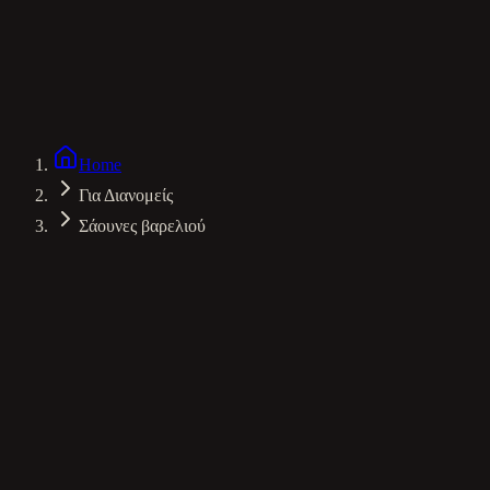
Environment
Nordic Spruce
Ventilation
Advanced Flow
Experience
Panoramic Views
Home
Για Διανομείς
Σάουνες βαρελιού